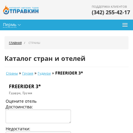
ПОДДЕРЖКА КЛИЕНТОВ
(342) 255-42-17
Пермь
Туры из Перми
ГЛАВНАЯ
СТРАНЫ
Подбор тура
Каталог стран и отелей
Горящие туры
»
»
»
FREERIDER 3*
Страны
Грузия
Гудаури
Календарь туров
FREERIDER 3*
Цены дня
Гудаури,
Грузия
Страны
Оцените отель
Достоинства:
Как купить
О нас
Недостатки: