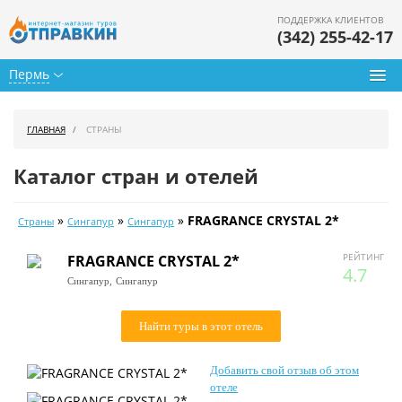
ПОДДЕРЖКА КЛИЕНТОВ
(342) 255-42-17
Пермь
Туры из Перми
ГЛАВНАЯ
СТРАНЫ
Подбор тура
Каталог стран и отелей
Горящие туры
»
»
»
FRAGRANCE CRYSTAL 2*
Страны
Сингапур
Сингапур
Календарь туров
РЕЙТИНГ
FRAGRANCE CRYSTAL 2*
Цены дня
4.7
Сингапур,
Сингапур
Страны
Найти туры в этот отель
Как купить
Добавить свой отзыв об этом
О нас
отеле