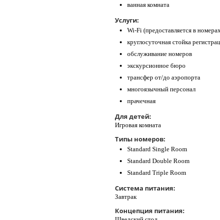
ванная комната
Услуги:
Wi-Fi (предоставляется в номера
круглосуточная стойка регистра
обслуживание номеров
экскурсионное бюро
трансфер от/до аэропорта
многоязычный персонал
прачечная
Для детей:
Игровая комната
Типы номеров:
Standard Single Room
Standard Double Room
Standard Triple Room
Система питания:
Завтрак
Концепция питания:
Шведский стол