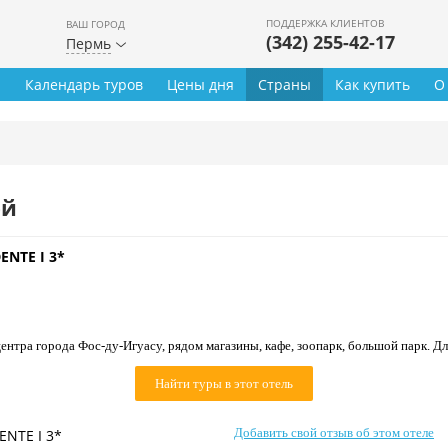
ПОДДЕРЖКА КЛИЕНТОВ
ВАШ ГОРОД
(342) 255-42-17
Пермь
ы
Календарь туров
Цены дня
Страны
Как купить
О
ей
ENTE I 3*
центра города Фос-ду-Игуасу, рядом магазины, кафе, зоопарк, большой парк. Дл
Найти туры в этот отель
Добавить свой отзыв об этом отеле