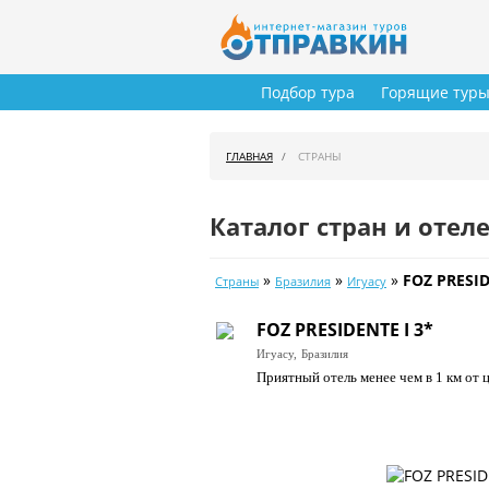
Подбор тура
Горящие тур
ГЛАВНАЯ
СТРАНЫ
Каталог стран и отел
»
»
»
FOZ PRESID
Страны
Бразилия
Игуасу
FOZ PRESIDENTE I 3*
Игуасу,
Бразилия
Приятный отель менее чем в 1 км от 