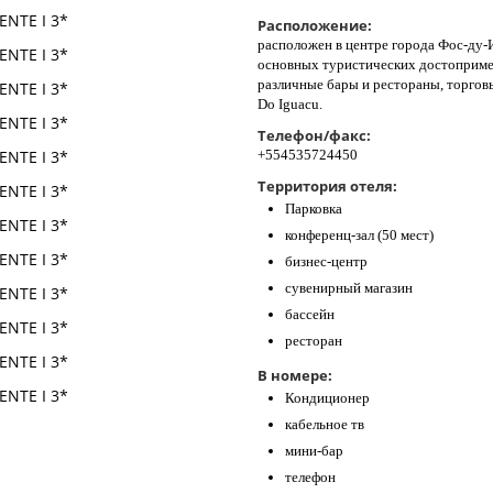
Расположение:
расположен в центре города Фос-ду-И
основных туристических достоприме
различные бары и рестораны, торгов
Do Iguacu.
Телефон/факс:
+554535724450
Территория отеля:
Парковка
конференц-зал (50 мест)
бизнес-центр
сувенирный магазин
бассейн
ресторан
В номере:
Кондиционер
кабельное тв
мини-бар
телефон