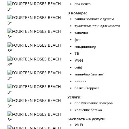
спа-центр
В номере:
ванная комната с душем
туалетные принадлежности
тапочки
фен
кондиционер
ТВ
Wi-Fi
сейф
мини-бар (платно)
чайник
балкон/терраса
Услуги:
обслуживание номеров
хранение багажа
Бесплатные услуги:
Wi-Fi