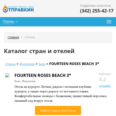
ПОДДЕРЖКА КЛИЕНТОВ
(342) 255-42-17
Пермь
Туры из Перми
ГЛАВНАЯ
СТРАНЫ
Подбор тура
Каталог стран и отелей
Горящие туры
»
»
»
FOURTEEN ROSES BEACH 3*
Страны
Индонезия
Бали
Календарь туров
РЕЙТИНГ
FOURTEEN ROSES BEACH 3*
Цены дня
4.2
Бали,
Индонезия
отзывы
Отель на курорте Легиан, рядом с ночными клубами
Страны
курорта, а также через дорогу от песчаного пляжа.
Комфортабельные номера с балконами, приветливый персонал,
Как купить
пышный сад вокруг отеля.
О нас
Найти туры в этот отель