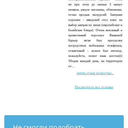
но при этом до океана 5 минут
пешком, рядом магазины, обменники,
точки продаж экскурсий. Завтраки
хорошие - шведский стол плюс на
выбор завтрак по меню (европейские и
балийские блюда). Очень вежливый и
приветливый персонал. Языковой
барьер легко был преодолен
посредством мобильных телефонов,
отзывчивый - нужен был штопор,
пожалуйста, помог язык жестов)))
Уборка каждый день, на территории
от ...
читать отзыв полностью...
Посмотреть все отзывы
Не смогли подобрать