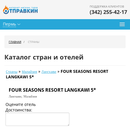
ПОДДЕРЖКА КЛИЕНТОВ
(342) 255-42-17
Пермь
Туры из Перми
ГЛАВНАЯ
СТРАНЫ
Подбор тура
Каталог стран и отелей
Горящие туры
»
»
»
FOUR SEASONS RESORT
Страны
Малайзия
Лангкави
Календарь туров
LANGKAWI 5*
Цены дня
FOUR SEASONS RESORT LANGKAWI 5*
Лангкави,
Малайзия
Страны
Оцените отель
Достоинства:
Как купить
О нас