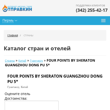
ПОДДЕРЖКА КЛИЕНТОВ
(342) 255-42-17
Пермь
Туры из Перми
ГЛАВНАЯ
СТРАНЫ
Подбор тура
Каталог стран и отелей
Горящие туры
»
»
»
FOUR POINTS BY SHERATON
Страны
Китай
Гуанчжоу
Календарь туров
GUANGZHOU DONG PU 5*
Цены дня
FOUR POINTS BY SHERATON GUANGZHOU DONG
PU 5*
Страны
Гуанчжоу,
Китай
Оцените отель
Как купить
Достоинства:
О нас