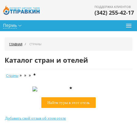
ПОДДЕРЖКА КЛИЕНТОВ
(342) 255-42-17
Пермь
Туры из Перми
ГЛАВНАЯ
СТРАНЫ
Подбор тура
Каталог стран и отелей
Горящие туры
» » »
*
Страны
Календарь туров
*
Цены дня
Найти туры в этот отель
Страны
Как купить
Добавить свой отзыв об этом отеле
О нас