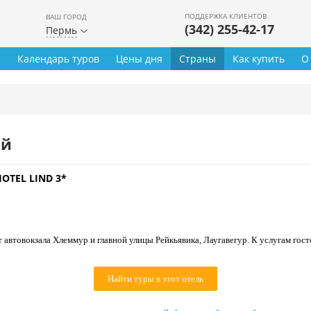
ПОДДЕРЖКА КЛИЕНТОВ
ВАШ ГОРОД
(342) 255-42-17
Пермь
ы
Календарь туров
Цены дня
Страны
Как купить
О
ей
OTEL LIND 3*
 автовокзала Хлеммур и главной улицы Рейкьявика, Лаугавегур. К услугам гост
Найти туры в этот отель