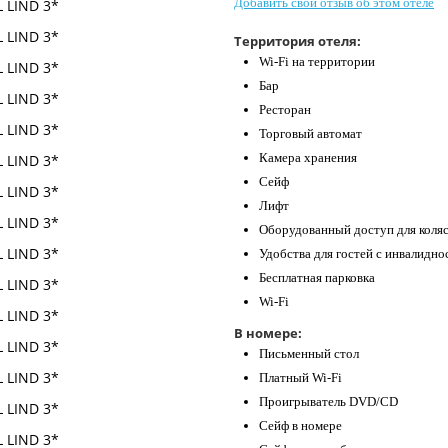
Добавить свой отзыв об этом отеле
Территория отеля:
Wi-Fi на территории
Бар
Ресторан
Торговый автомат
Камера хранения
Сейф
Лифт
Оборудованный доступ для коля
Удобства для гостей с инвалидн
Бесплатная парковка
Wi-Fi
В номере:
Письменный стол
Платный Wi-Fi
Проигрыватель DVD/CD
Сейф в номере