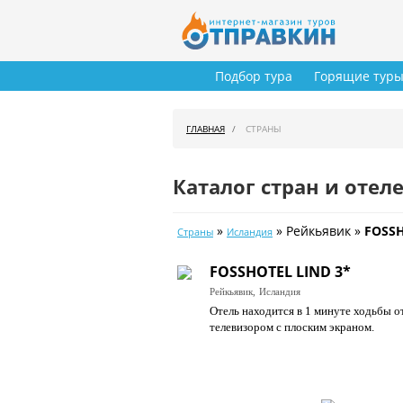
Подбор тура
Горящие тур
ГЛАВНАЯ
СТРАНЫ
Каталог стран и отел
»
» Рейкьявик »
FOSSH
Страны
Исландия
FOSSHOTEL LIND 3*
Рейкьявик,
Исландия
Отель находится в 1 минуте ходьбы от
телевизором с плоским экраном.