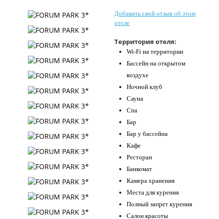
Контакты
Добавить свой отзыв об этом
отеле
Территория отеля:
Wi-Fi на территории
Бассейн на открытом
воздухе
Ночной клуб
Сауна
Спа
Бар
Бар у бассейна
Кафе
Ресторан
Банкомат
Камера хранения
Места для курения
Полный запрет курения
Салон красоты