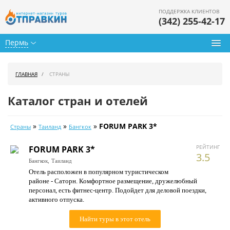
ПОДДЕРЖКА КЛИЕНТОВ
(342) 255-42-17
Пермь
Туры из Перми
ГЛАВНАЯ
СТРАНЫ
Подбор тура
Каталог стран и отелей
Горящие туры
»
»
»
FORUM PARK 3*
Страны
Таиланд
Бангкок
Календарь туров
РЕЙТИНГ
FORUM PARK 3*
Цены дня
3.5
Бангкок,
Таиланд
Отель расположен в популярном туристическом
Страны
районе - Саторн. Комфортное размещение, дружелюбный
персонал, есть фитнес-центр. Подойдет для деловой поездки,
Как купить
активного отпуска.
О нас
Найти туры в этот отель