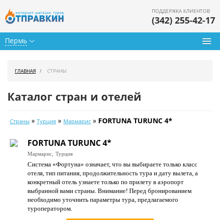
ПОДДЕРЖКА КЛИЕНТОВ
(342) 255-42-17
Пермь
Туры из Перми
ГЛАВНАЯ
СТРАНЫ
Подбор тура
Каталог стран и отелей
Горящие туры
»
»
»
FORTUNA TURUNC 4*
Страны
Турция
Мармарис
Календарь туров
FORTUNA TURUNC 4*
Цены дня
Мармарис,
Турция
Система «Фортуна» означает, что вы выбираете только класс
Страны
отеля, тип питания, продолжительность тура и дату вылета, а
конкретный отель узнаете только по прилету в аэропорт
Как купить
выбранной вами страны. Внимание! Перед бронированием
необходимо уточнить параметры тура, предлагаемого
О нас
туроператором.