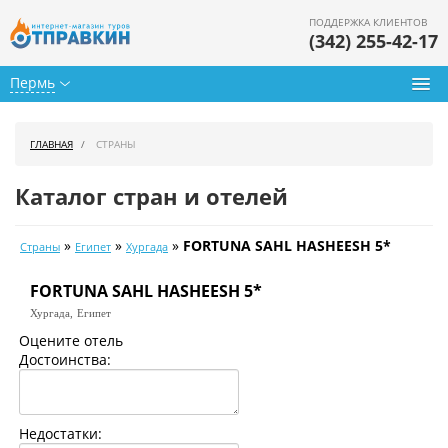
ПОДДЕРЖКА КЛИЕНТОВ
(342) 255-42-17
Пермь
Туры из Перми
ГЛАВНАЯ
СТРАНЫ
Подбор тура
Каталог стран и отелей
Горящие туры
»
»
»
FORTUNA SAHL HASHEESH 5*
Страны
Египет
Хургада
Календарь туров
FORTUNA SAHL HASHEESH 5*
Цены дня
Хургада,
Египет
Страны
Оцените отель
Достоинства:
Как купить
О нас
Недостатки: