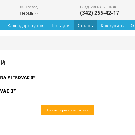
ПОДДЕРЖКА КЛИЕНТОВ
ВАШ ГОРОД
(342) 255-42-17
Пермь
ы
Календарь туров
Цены дня
Страны
Как купить
О
ей
NA PETROVAC 3*
VAC 3*
Найти туры в этот отель