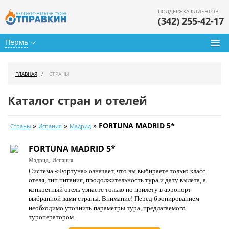
ПОДДЕРЖКА КЛИЕНТОВ
(342) 255-42-17
Пермь
Туры из Перми
ГЛАВНАЯ
СТРАНЫ
Подбор тура
Каталог стран и отелей
Горящие туры
»
»
»
FORTUNA MADRID 5*
Страны
Испания
Мадрид
Календарь туров
FORTUNA MADRID 5*
Цены дня
Мадрид,
Испания
Система «Фортуна» означает, что вы выбираете только класс
Страны
отеля, тип питания, продолжительность тура и дату вылета, а
конкретный отель узнаете только по прилету в аэропорт
Как купить
выбранной вами страны. Внимание! Перед бронированием
необходимо уточнить параметры тура, предлагаемого
О нас
туроператором.