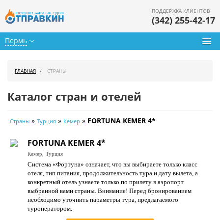
ПОДДЕРЖКА КЛИЕНТОВ
(342) 255-42-17
Пермь
Туры из Перми
ГЛАВНАЯ
СТРАНЫ
Подбор тура
Каталог стран и отелей
Горящие туры
»
»
»
FORTUNA KEMER 4*
Страны
Турция
Кемер
Календарь туров
FORTUNA KEMER 4*
Цены дня
Кемер,
Турция
Система «Фортуна» означает, что вы выбираете только класс
Страны
отеля, тип питания, продолжительность тура и дату вылета, а
конкретный отель узнаете только по прилету в аэропорт
Как купить
выбранной вами страны. Внимание! Перед бронированием
необходимо уточнить параметры тура, предлагаемого
О нас
туроператором.