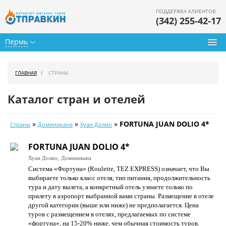
ПОДДЕРЖКА КЛИЕНТОВ
(342) 255-42-17
Пермь
Туры из Перми
ГЛАВНАЯ
СТРАНЫ
Подбор тура
Каталог стран и отелей
Горящие туры
»
»
»
FORTUNA JUAN DOLIO 4*
Страны
Доминикана
Хуан Долио
Календарь туров
FORTUNA JUAN DOLIO 4*
Цены дня
Хуан Долио,
Доминикана
Система «Фортуна» (Roulette, TEZ EXPRESS) означает, что Вы
Страны
выбираете только класс отеля, тип питания, продолжительность
тура и дату вылета, а конкретный отель узнаете только по
Как купить
прилету в аэропорт выбранной вами страны. Размещение в отеле
другой категории (выше или ниже) не предполагается. Цена
О нас
туров c размещением в отелях, предлагаемых по системе
«фортуна», на 15-20% ниже, чем обычная стоимость туров.