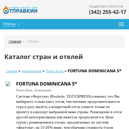
ПОДДЕРЖКА КЛИЕНТОВ
(342) 255-42-17
Пермь
Туры из Перми
ГЛАВНАЯ
СТРАНЫ
Подбор тура
Каталог стран и отелей
Горящие туры
»
»
»
FORTUNA DOMINICANA 5*
Страны
Доминикана
Пунта Кана
Календарь туров
FORTUNA DOMINICANA 5*
Цены дня
Пунта Кана,
Доминикана
Система «Фортуна» (Roulette, TEZ EXPRESS) означает, что Вы
Страны
выбираете только класс отеля, тип питания, продолжительность
тура и дату вылета, а конкретный отель узнаете только по
Как купить
прилету в аэропорт выбранной вами страны. Размещение в отеле
другой категории (выше или ниже) не предполагается. Цена
О нас
туров c размещением в отелях, предлагаемых по системе
«фортуна», на 15-20% ниже, чем обычная стоимость туров.