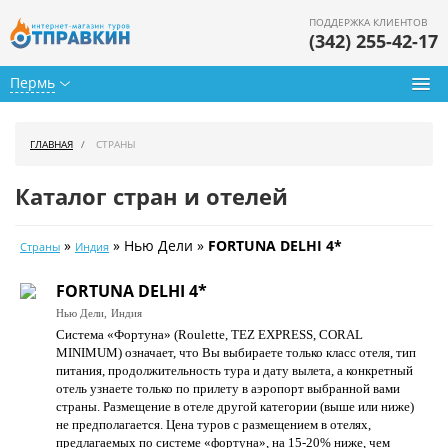
ПОДДЕРЖКА КЛИЕНТОВ
(342) 255-42-17
Пермь
Туры из Перми
ГЛАВНАЯ
СТРАНЫ
Подбор тура
Каталог стран и отелей
Горящие туры
»
» Нью Дели »
FORTUNA DELHI 4*
Страны
Индия
Календарь туров
FORTUNA DELHI 4*
Цены дня
Нью Дели,
Индия
Система «Фортуна» (Roulette, TEZ EXPRESS, CORAL
Страны
MINIMUM) означает, что Вы выбираете только класс отеля, тип
питания, продолжительность тура и дату вылета, а конкретный
Как купить
отель узнаете только по прилету в аэропорт выбранной вами
страны. Размещение в отеле другой категории (выше или ниже)
О нас
не предполагается. Цена туров c размещением в отелях,
предлагаемых по системе «фортуна», на 15-20% ниже, чем