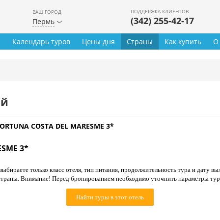
ПОДДЕРЖКА КЛИЕНТОВ
ВАШ ГОРОД
(342) 255-42-17
Пермь
ы
Календарь туров
Цены дня
Страны
Как купить
О
ей
ORTUNA COSTA DEL MARESME 3*
SME 3*
ыбираете только класс отеля, тип питания, продолжительность тура и дату выл
страны. Внимание! Перед бронированием необходимо уточнить параметры тур
Найти туры в этот отель