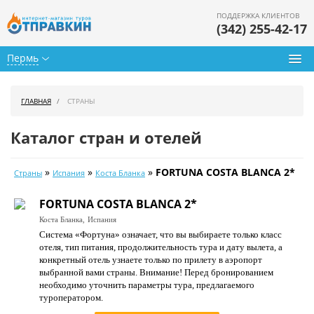
ПОДДЕРЖКА КЛИЕНТОВ
(342) 255-42-17
Пермь
Туры из Перми
ГЛАВНАЯ
СТРАНЫ
Подбор тура
Каталог стран и отелей
Горящие туры
»
»
»
FORTUNA COSTA BLANCA 2*
Страны
Испания
Коста Бланка
Календарь туров
FORTUNA COSTA BLANCA 2*
Цены дня
Коста Бланка,
Испания
Система «Фортуна» означает, что вы выбираете только класс
Страны
отеля, тип питания, продолжительность тура и дату вылета, а
конкретный отель узнаете только по прилету в аэропорт
Как купить
выбранной вами страны. Внимание! Перед бронированием
необходимо уточнить параметры тура, предлагаемого
О нас
туроператором.