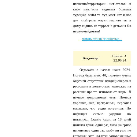
написано!территории нет!столов в
кафе мало!если садиться большая
турецкая семья то тут мест нет и все
доя них!гриль жарят так что ты в
дыму сидишь на террасе!с детьми я бы
не рекомендовала!
читать отзыв полностью...
Оценка:
3
Владимир
22.06.24
Отдыхали в начале июня 2024.
Погода была плюс 40, поэтому очень
ощутили отсутствие кондиционеров в
ресторане и холле отеля, менеджер на
ресепшн просто изнывала от жары. В
номере кондиционер есть. Номера
хорошие, вид прекрасный, персонал
вышколен, что редко встретишь. Но
инфляция сильно ударила по
питанию... Судите сами, за 10 дней
цыплята гриль один раз, мясо на гриле
непонятное один раз, рыбу ни разу не
готовили, зато котлетки замороженные