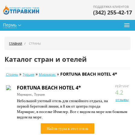
ПОДДЕРЖКА КЛИЕНТОВ
(342) 255-42-17
Пермь
Туры из Перми
ГЛАВНАЯ
СТРАНЫ
Подбор тура
Каталог стран и отелей
Горящие туры
»
»
»
FORTUNA BEACH HOTEL 4*
Страны
Турция
Мармарис
Календарь туров
РЕЙТИНГ
FORTUNA BEACH HOTEL 4*
Цены дня
4.2
Мармарис,
Турция
отзывы
Небольшой уютный отель для спокойного отдыха, на
Страны
первой береговой линии, в 8 км от центра города
Мармарис, в поселке Ичмелер. Все с видом на море или боковым
Как купить
видом на море.
О нас
Найти туры в этот отель