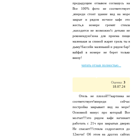
предыдущим отзывом соглашусь на
Все 100% фото не соответствует
,впереди стоит здание вид на море
закрыт и рядом ночное кафе это
жесть,в номере гремят стекла
,находится не возможно!с детьми не
рекомендую!зона для приема пищи
маленькая за спиной жарят гриль ты в
дыму!бассейн маленький и рядом бар!
вайфай в номере не берет только
внизу!
читать отзыв полностью...
Оценка:
3
18.07.24
Отель не плохой!!!картинка не
соответствует!впереди сейчас
постройка закрывает вид на море!
Основной минус про который Все
молчат!!!это рядом кафе начинает
работать с 21ч при закрытых дверях
Не спасает!!!стекла содрогаются до
12ночи! Об этом на других сайтах