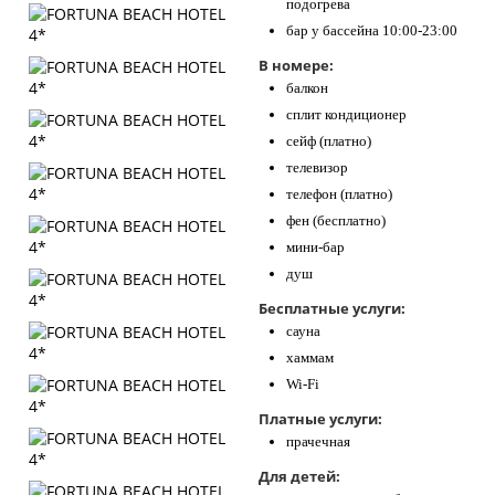
подогрева
бар у бассейна 10:00-23:00
В номере:
балкон
сплит кондиционер
сейф (платно)
телевизор
телефон (платно)
фен (бесплатно)
мини-бар
душ
Бесплатные услуги:
сауна
хаммам
Wi-Fi
Платные услуги:
прачечная
Для детей: