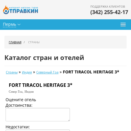
ПОДДЕРЖКА КЛИЕНТОВ
(342) 255-42-17
Пермь
Туры из Перми
ГЛАВНАЯ
СТРАНЫ
Подбор тура
Каталог стран и отелей
Горящие туры
»
»
»
FORT TIRACOL HERITAGE 3*
Страны
Индия
Северный Гоа
Календарь туров
FORT TIRACOL HERITAGE 3*
Цены дня
Север Гоа,
Индия
Страны
Оцените отель
Достоинства:
Как купить
О нас
Недостатки: