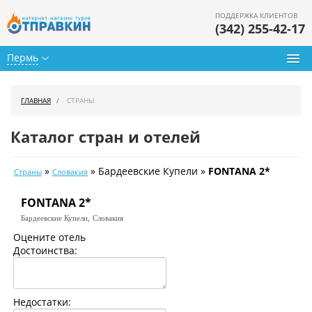
ПОДДЕРЖКА КЛИЕНТОВ
(342) 255-42-17
Пермь
Туры из Перми
ГЛАВНАЯ
СТРАНЫ
Подбор тура
Каталог стран и отелей
Горящие туры
»
» Бардеевские Купели »
FONTANA 2*
Страны
Словакия
Календарь туров
FONTANA 2*
Цены дня
Бардеевские Купели,
Словакия
Страны
Оцените отель
Достоинства:
Как купить
О нас
Недостатки: