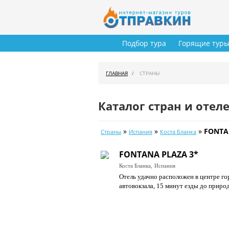
Подбор тура
Горящие тур
ГЛАВНАЯ
СТРАНЫ
Каталог стран и отел
»
»
»
FONTA
Страны
Испания
Коста Бланка
FONTANA PLAZA 3*
Коста Бланка,
Испания
Отель удачно расположен в центре го
автовокзала, 15 минут езды до приро