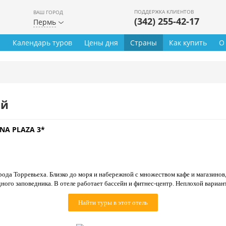
ПОДДЕРЖКА КЛИЕНТОВ
ВАШ ГОРОД
(342) 255-42-17
Пермь
ы
Календарь туров
Цены дня
Страны
Как купить
О
ей
NA PLAZA 3*
рода Торревьеха. Близко до моря и набережной с множеством кафе и магазинов
дного заповедника. В отеле работает бассейн и фитнес-центр. Неплохой вариан
Найти туры в этот отель