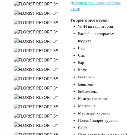
Добавить свой отзыв об этом
Контакты
отеле
Территория отеля:
Wi-Fi на территории
Бассейн на открытом
воздухе
Сад
Спа
Бар
Кафе
Ресторан
Банкомат
Библиотека
Камера хранения
Магазины
Места для курения
Полный запрет курения
Сейф
Поле для гольфа (в радиусе 3