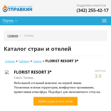
ПОДДЕРЖКА КЛИЕНТОВ
(342) 255-42-17
Пермь
Туры из Перми
ГЛАВНАЯ
СТРАНЫ
Подбор тура
Каталог стран и отелей
Горящие туры
»
»
»
FLORIST RESORT 3*
Страны
Тайланд
Самуи
Календарь туров
РЕЙТИНГ
FLORIST RESORT 3*
Цены дня
3.9
Самуи,
Таиланд
Небольшой отельный комплекс на первой линии.
Страны
Ухоженная зеленая территория, комфортное проживание,
приветливая атмосфера. Подойдет для экономичного отпуска.
Как купить
Найти туры в этот отель
О нас