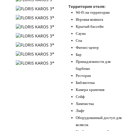
Контакты
Территория отеля:
Wi-Fi на территории
Игровая комната
Крытый бассейн
Сауна
Спа
Фитнес-центр
Бар
Принадлежности для
барбекю
Ресторан
Библиотека
Камера хранения
Сейф
Химчистка
Лифт
Оборудованный доступ для
колясок