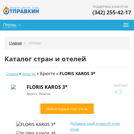
ПОДДЕРЖКА КЛИЕНТОВ
(342) 255-42-17
Пермь
Туры из Перми
ГЛАВНАЯ
СТРАНЫ
Подбор тура
Каталог стран и отелей
Горящие туры
»
» Брюгге »
FLORIS KAROS 3*
Страны
Бельгия
Календарь туров
РЕЙТИНГ
FLORIS KAROS 3*
Цены дня
4.5
Брюгге,
Бельгия
Страны
Найти туры в этот отель
Как купить
Добавить свой отзыв об этом
О нас
отеле