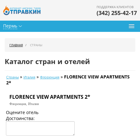
ПОДДЕРЖКА КЛИЕНТОВ
(342) 255-42-17
Пермь
Туры из Перми
ГЛАВНАЯ
СТРАНЫ
Подбор тура
Каталог стран и отелей
Горящие туры
»
»
»
FLORENCE VIEW APARTMENTS
Страны
Италия
Флоренция
Календарь туров
2*
Цены дня
FLORENCE VIEW APARTMENTS 2*
Флоренция,
Италия
Страны
Оцените отель
Достоинства:
Как купить
О нас