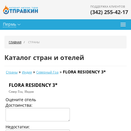
ПОДДЕРЖКА КЛИЕНТОВ
(342) 255-42-17
Пермь
Туры из Перми
ГЛАВНАЯ
СТРАНЫ
Подбор тура
Каталог стран и отелей
Горящие туры
»
»
»
FLORA RESIDENCY 3*
Страны
Индия
Северный Гоа
Календарь туров
FLORA RESIDENCY 3*
Цены дня
Север Гоа,
Индия
Страны
Оцените отель
Достоинства:
Как купить
О нас
Недостатки: