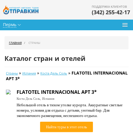
ПОДДЕРЖКА КЛИЕНТОВ
(342) 255-42-17
Пермь
Туры из Перми
ГЛАВНАЯ
СТРАНЫ
Подбор тура
Каталог стран и отелей
Горящие туры
»
»
»
FLATOTEL INTERNACIONAL
Страны
Испания
Коста Дель Соль
Календарь туров
APT 3*
Цены дня
FLATOTEL INTERNACIONAL APT 3*
Коста Дель Соль,
Испания
Страны
Небольшой отель в тихом уголке курорта. Аккуратные светлые
номера, условия для отдыха с детьми, уютный бар. Для
Как купить
экономичного размещения, неспешного отдыха.
О нас
Найти туры в этот отель