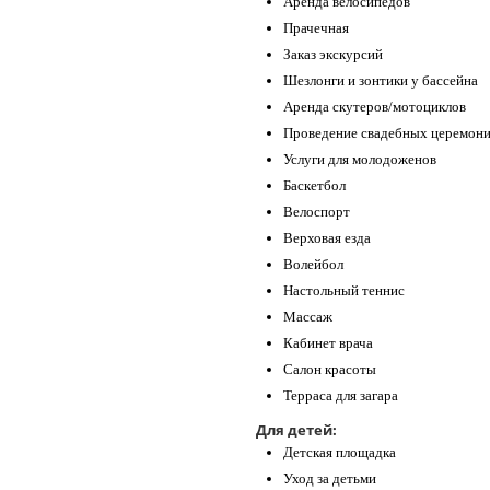
Аренда велосипедов
Прачечная
Заказ экскурсий
Шезлонги и зонтики у бассейна
Аренда скутеров/мотоциклов
Проведение свадебных церемон
Услуги для молодоженов
Баскетбол
Велоспорт
Верховая езда
Волейбол
Настольный теннис
Массаж
Кабинет врача
Салон красоты
Терраса для загара
Для детей:
Детская площадка
Уход за детьми