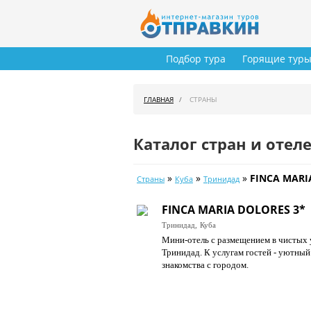
Подбор тура
Горящие тур
ГЛАВНАЯ
СТРАНЫ
Каталог стран и отел
»
»
»
FINCA MARI
Страны
Куба
Тринидад
FINCA MARIA DOLORES 3*
Тринидад,
Куба
Мини-отель с размещением в чистых 
Тринидад. К услугам гостей - уютный
знакомства с городом.