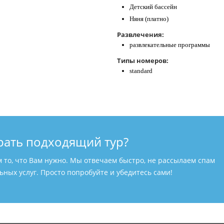
Детский бассейн
Няня (платно)
Развлечения:
развлекательные программы
Типы номеров:
standard
рать подходящий тур?
м то, что Вам нужно. Мы отвечаем быстро, не рассылаем спам
ных услуг. Просто попробуйте и убедитесь сами!