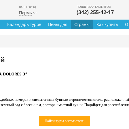
ПОДДЕРЖКА КЛИЕНТОВ
ВАШ ГОРОД
(342) 255-42-17
Пермь
ы
Календарь туров
Цены дня
Страны
Как купить
О
ей
A DOLORES 3*
удобных номерах и симпатичных бунгало в тропическом стиле, расположенный 
 зеленый сад с бассейном, ресторан местной кухни. Подойдет для расслабленн
Найти туры в этот отель