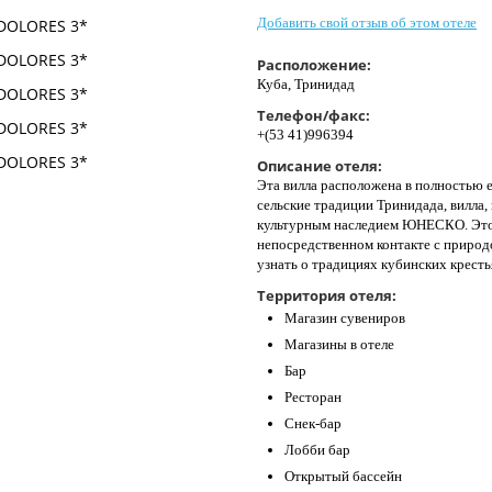
Добавить свой отзыв об этом отеле
Расположение:
Куба, Тринидад
Телефон/факс:
+(53 41)996394
Описание отеля:
Эта вилла расположена в полностью е
сельские традиции Тринидада, вилла, 
культурным наследием ЮНЕСКО. Это 
непосредственном контакте с природ
узнать о традициях кубинских кресть
Территория отеля:
Магазин сувениров
Магазины в отеле
Бар
Ресторан
Снек-бар
Лобби бар
Открытый бассейн