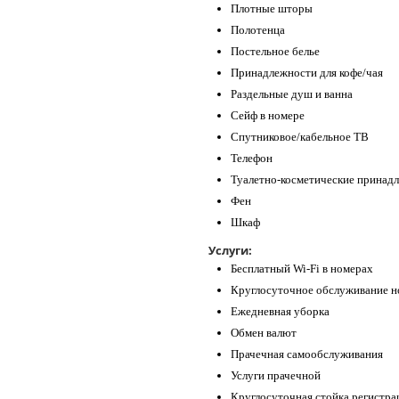
Плотные шторы
Полотенца
Постельное белье
Принадлежности для кофе/чая
Раздельные душ и ванна
Сейф в номере
Спутниковое/кабельное ТВ
Телефон
Туалетно-косметические принад
Фен
Шкаф
Услуги:
Бесплатный Wi-Fi в номерах
Круглосуточное обслуживание н
Ежедневная уборка
Обмен валют
Прачечная самообслуживания
Услуги прачечной
Круглосуточная стойка регистра