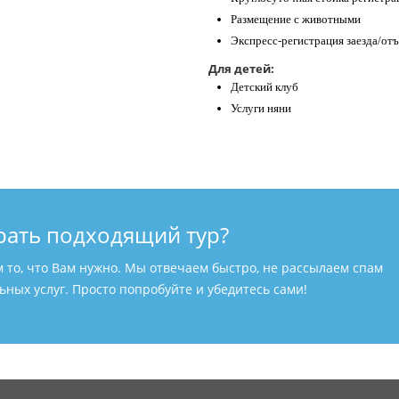
Размещение с животными
Экспресс-регистрация заезда/отъ
Для детей:
Детский клуб
Услуги няни
рать подходящий тур?
м то, что Вам нужно. Мы отвечаем быстро, не рассылаем спам
ных услуг. Просто попробуйте и убедитесь сами!