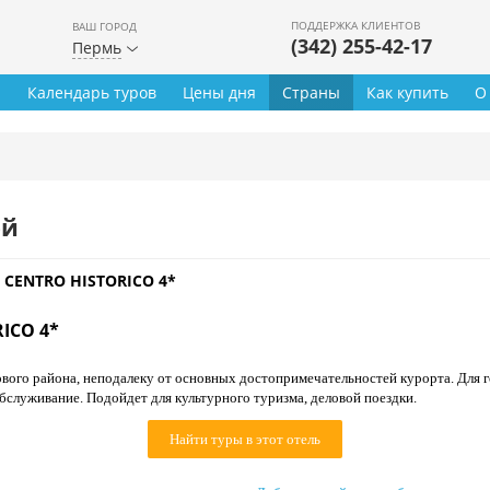
ПОДДЕРЖКА КЛИЕНТОВ
ВАШ ГОРОД
(342) 255-42-17
Пермь
ы
Календарь туров
Цены дня
Страны
Как купить
О
ей
N CENTRO HISTORICO 4*
RICO 4*
вого района, неподалеку от основных достопримечательностей курорта. Для г
бслуживание. Подойдет для культурного туризма, деловой поездки.
Найти туры в этот отель