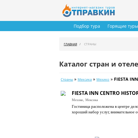
Подбор тура
Горящие тур
ГЛАВНАЯ
СТРАНЫ
Каталог стран и отел
»
»
»
FIESTA IN
Страны
Мексика
Мехико
FIESTA INN CENTRO HISTO
Мехико,
Мексика
Гостиница расположена в центре дело
хороший набор услуг, внимательное о