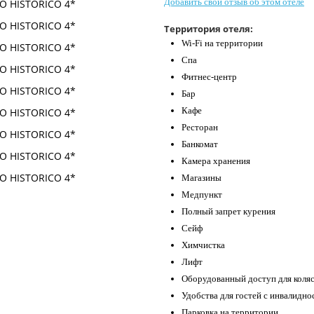
Добавить свой отзыв об этом отеле
Территория отеля:
Wi-Fi на территории
Спа
Фитнес-центр
Бар
Кафе
Ресторан
Банкомат
Камера хранения
Магазины
Медпункт
Полный запрет курения
Сейф
Химчистка
Лифт
Оборудованный доступ для коля
Удобства для гостей с инвалидн
Парковка на территории