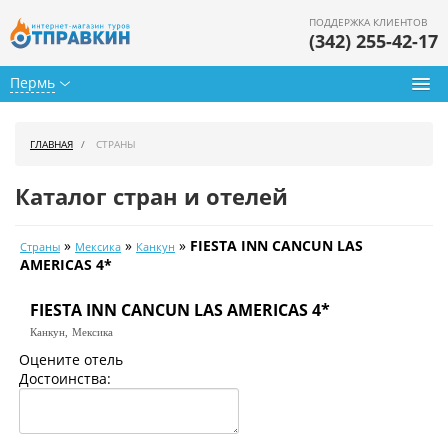
ПОДДЕРЖКА КЛИЕНТОВ
(342) 255-42-17
Пермь
Туры из Перми
ГЛАВНАЯ
СТРАНЫ
Подбор тура
Каталог стран и отелей
Горящие туры
»
»
»
FIESTA INN CANCUN LAS
Страны
Мексика
Канкун
Календарь туров
AMERICAS 4*
Цены дня
FIESTA INN CANCUN LAS AMERICAS 4*
Канкун,
Мексика
Страны
Оцените отель
Достоинства:
Как купить
О нас