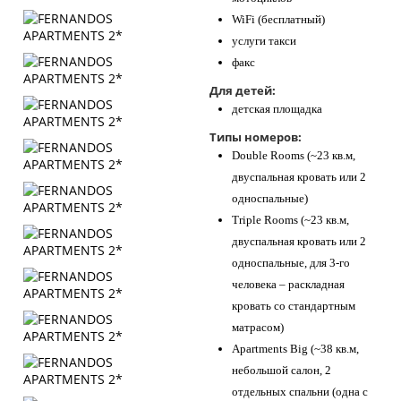
WiFi (бесплатный)
услуги такси
факс
Для детей:
детская площадка
Типы номеров:
Double Rooms (~23 кв.м,
двуспальная кровать или 2
односпальные)
Triple Rooms (~23 кв.м,
двуспальная кровать или 2
односпальные, для 3-го
человека – раскладная
кровать со стандартным
матрасом)
Apartments Big (~38 кв.м,
небольшой салон, 2
отдельных спальни (одна с