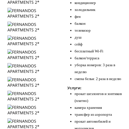
кондиционер
холодильник
фен
балкон
телевизор
душ
сейф
бесплатный Wi-Fi
балкон/терраса
уборка номеров: 3 раза в
неделю
смена белья: 2 раза в неделю
Услуги:
прокат шезлонгов и зонтиков
(платно)
камера хранения
трансфер из аэропорта
прокат автомобилей и
мотоциклов