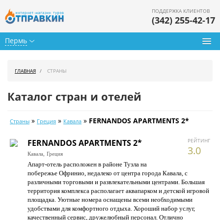
ПОДДЕРЖКА КЛИЕНТОВ
(342) 255-42-17
Пермь
Туры из Перми
ГЛАВНАЯ
СТРАНЫ
Подбор тура
Каталог стран и отелей
Горящие туры
»
»
»
FERNANDOS APARTMENTS 2*
Страны
Греция
Кавала
Календарь туров
РЕЙТИНГ
FERNANDOS APARTMENTS 2*
Цены дня
3.0
Кавала,
Греция
Апарт-отель расположен в районе Тузла на
Страны
побережье Офринио, недалеко от центра города Кавала, с
различными торговыми и развлекательными центрами. Большая
Как купить
территория комплекса располагает аквапарком и детской игровой
площадка. Уютные номера оснащены всеми необходимыми
О нас
удобствами для комфортного отдыха. Хороший набор услуг,
качественный сервис, дружелюбный персонал. Отлично