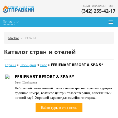
ПОДДЕРЖКА КЛИЕНТОВ
(342) 255-42-17
Пермь
Туры из Перми
ГЛАВНАЯ
СТРАНЫ
Подбор тура
Каталог стран и отелей
Горящие туры
»
»
»
FERIENART RESORT & SPA 5*
Страны
Швейцария
Вале
Календарь туров
FERIENART RESORT & SPA 5*
Цены дня
Вале,
Швейцария
Небольшой симпатичный отель в очень красивом уголке курорта.
Страны
Удобные номера, веллнесс-центр и талассотерапия, собственный
ночной клуб. Хороший вариант для семейного отдыха.
Как купить
Найти туры в этот отель
О нас