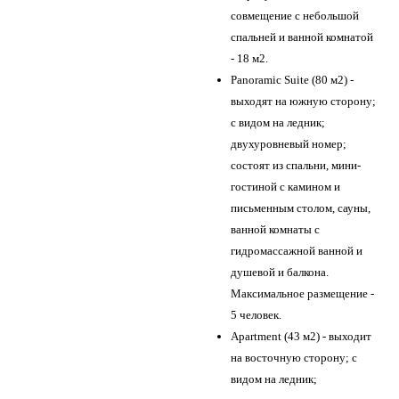
совмещение с небольшой
спальней и ванной комнатой
- 18 м2.
Panoramic Suite (80 м2) -
выходят на южную сторону;
с видом на ледник;
двухуровневый номер;
состоят из спальни, мини-
гостиной с камином и
письменным столом, сауны,
ванной комнаты с
гидромассажной ванной и
душевой и балкона.
Максимальное размещение -
5 человек.
Apartment (43 м2) - выходит
на восточную сторону; с
видом на ледник;