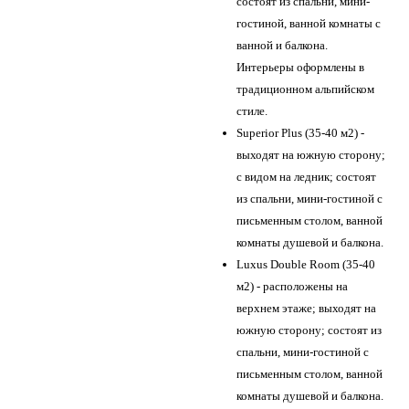
состоят из спальни, мини-
гостиной, ванной комнаты с
ванной и балкона.
Интерьеры оформлены в
традиционном альпийском
стиле.
Superior Plus (35-40 м2) -
выходят на южную сторону;
с видом на ледник; состоят
из спальни, мини-гостиной с
письменным столом, ванной
комнаты душевой и балкона.
Luxus Double Room (35-40
м2) - расположены на
верхнем этаже; выходят на
южную сторону; состоят из
спальни, мини-гостиной с
письменным столом, ванной
комнаты душевой и балкона.