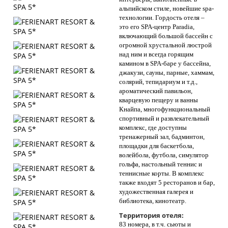
альпийском стиле, новейшие spa-
технологии. Гордость отеля –
это его SPA-центр Paradia,
включающий большой бассейн с
огромной хрустальной люстрой
над ним и всегда горящим
камином в SPA-баре у бассейна,
джакузи, сауны, парные, хаммам,
солярий, тепидариум и т.д.,
ароматический павильон,
кварцевую пещеру и ванны
Кнайпа, многофункциональный
спортивный и развлекательный
комплекс, где доступны
тренажерный зал, бадминтон,
площадки для баскетбола,
волейбола, футбола, симулятор
гольфа, настольный теннис и
теннисные корты. В комплекс
также входят 5 ресторанов и бар,
художественная галерея и
библиотека, кинотеатр.
Территория отеля:
83 номера, в т.ч. сьюты и