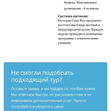
балкона. Максимальное
размещение - 4 человека.
Система питания:
Ресторан Casar Ritz предлагает
посетителям блюда местной и
международной кухни. Каждую
неделю проводятся кулинарные
программы с тематическими
ужинами:
Не смогли подобрать
подходящий тур?
Оставьте заявку, и мы найдем то, что Вам нужно.
Мы отвечаем быстро, не рассылаем спам и не
навязываем дополнительных услуг. Просто
попробуйте и убедитесь сами!