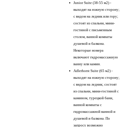
Junior Suite (38-55 м2) -
выходят на южную сторону;
с видом на ледник или гору;
состоят из спальни, мини-
гостиной с письменным
столом, ванной комнаты
душевой и балкона.
Некоторые номера
включают гидромассажную
ванну или камин.
Adlerhorst Suite (65 м2) -
выходят на южную сторону;
с видом на ледник; состоят
из спальни, мини-гостиной с
камином, турецкой бани,
ванной комнаты с
гидромассажной ванной и
душевой и балкона. По
запросу возможно