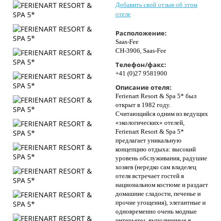
Добавить свой отзыв об этом
Контакты
отеле
Расположение:
Saas-Fee
CH-3906, Saas-Fee
Телефон/факс:
+41 (0)27 9581900
Описание отеля:
Ferienart Resort & Spa 5* был
открыт в 1982 году.
Считающийся одним из ведущих
«экологических» отелей,
Ferienart Resort & Spa 5*
предлагает уникальную
концепцию отдыха: высокий
уровень обслуживания, радушие
хозяев (нередко сам владелец
отеля встречает гостей в
национальном костюме и раздает
домашние сладости, печенье и
прочие угощения), элегантные и
одновременно очень модные
интерьеры, выполненные в