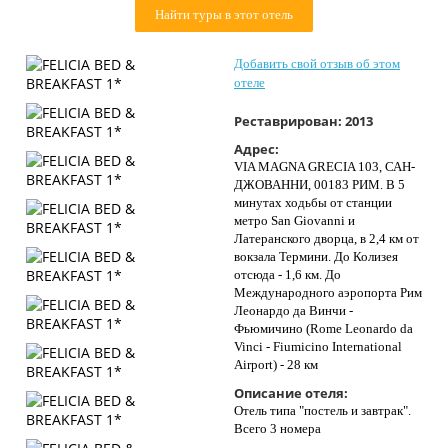
Найти туры в этот отель
Контакты
Добавить свой отзыв об этом
отеле
Реставрирован:
2013
Адрес:
VIA MAGNA GRECIA 103, САН-
ДЖОВАННИ, 00183 РИМ. В 5
минутах ходьбы от станции
метро San Giovanni и
Латеранского дворца, в 2,4 км от
вокзала Термини. До Колизея
отсюда - 1,6 км. До
Международного аэропорта Рим
Леонардо да Винчи -
Фьюмичино (Rome Leonardo da
Vinci - Fiumicino International
Airport) - 28 км
Описание отеля:
Отель типа "постель и завтрак".
Всего 3 номера