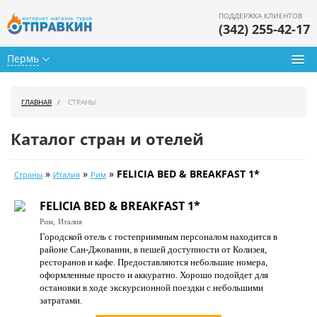
ПОДДЕРЖКА КЛИЕНТОВ
(342) 255-42-17
Пермь
Туры из Перми
ГЛАВНАЯ
СТРАНЫ
Подбор тура
Каталог стран и отелей
Горящие туры
»
»
»
FELICIA BED & BREAKFAST 1*
Страны
Италия
Рим
Календарь туров
FELICIA BED & BREAKFAST 1*
Цены дня
Рим,
Италия
Городской отель с гостеприимным персоналом находится в
Страны
районе Сан-Джованни, в пешей доступности от Колизея,
ресторанов и кафе. Предоставляются небольшие номера,
Как купить
оформленные просто и аккуратно. Хорошо подойдет для
остановки в ходе экскурсионной поездки с небольшими
О нас
затратами.