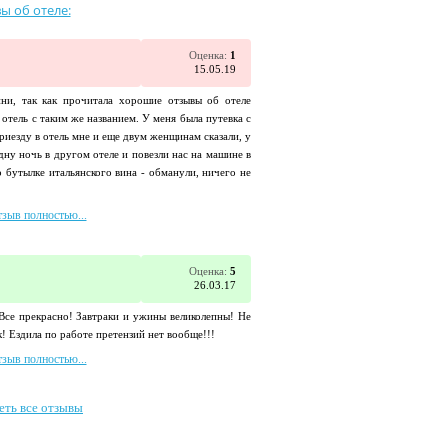
ы об отеле:
Оценка:
1
15.05.19
ини, так как прочитала хорошие отзывы об отеле
 отель с таким же названием. У меня была путевка с
приезду в отель мне и еще двум женщинам сказали, у
одну ночь в другом отеле и повезли нас на машине в
о бутылке итальянского вина - обманули, ничего не
тзыв полностью...
Оценка:
5
26.03.17
 Все прекрасно! Завтраки и ужины великолепны! Не
! Ездила по работе претензий нет вообще!!!
тзыв полностью...
еть все отзывы