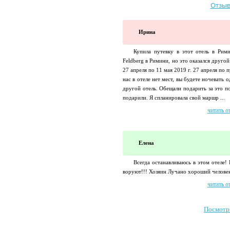
Отзыв
Ирина
Купила путевку в этот отель в Рим
Feldberg в Римини, но это оказался другой
27 апреля по 11 мая 2019 г. 27 апреля по 
нас в отеле нет мест, вы будете ночевать 
другой отель. Обещали подарить за это п
подарили. Я спланировала свой маршр ...
читать о
Елена
Всегда останавливаюсь в этом отеле!
воруют!!! Хозяин Лучано хороший человек
читать о
Посмотр