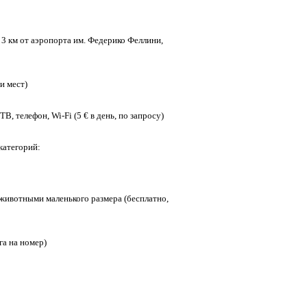
в 3 км от аэропорта им. Федерико Феллини,
и мест)
ТВ, телефон, Wi-Fi (5 € в день, по запросу)
категорий:
ивотными маленького размера (бесплатно,
га на номер)