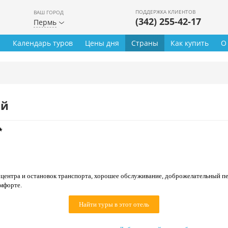
ПОДДЕРЖКА КЛИЕНТОВ
ВАШ ГОРОД
(342) 255-42-17
Пермь
ы
Календарь туров
Цены дня
Страны
Как купить
О
ей
*
центра и остановок транспорта, хорошее обслуживание, доброжелательный п
мфорте.
Найти туры в этот отель