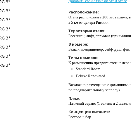
Добавить свой отзыв об этом отеле
Расположение:
Отель расположен в 200 м от пляжа, 
в 5 км от центра Римини.
Территория отеля:
Ресепшен, лифт, парковка (при наличи
В номере:
Балкон, кондиционер, сейф, душ, фен, 
Типы номеров:
К размещению предлагаются номера 
Standard Room
Deluxe Renovated
Возможно размещение с домашними ж
по предварительному запросу).
Пляж:
Пляжный сервис (1 зонтик и 2 шезлон
Концепция питания:
Ресторан, бар