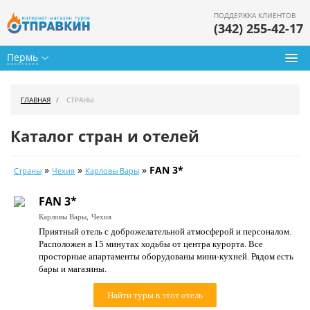
ПОДДЕРЖКА КЛИЕНТОВ
(342) 255-42-17
Пермь
Туры из Перми
ГЛАВНАЯ
СТРАНЫ
Подбор тура
Каталог стран и отелей
Горящие туры
»
»
»
FAN 3*
Страны
Чехия
Карловы Вары
Календарь туров
FAN 3*
Цены дня
Карловы Вары,
Чехия
Приятный отель с доброжелательной атмосферой и персоналом.
Страны
Расположен в 15 минутах ходьбы от центра курорта. Все
просторные апартаменты оборудованы мини-кухней. Рядом есть
Как купить
бары и магазины.
О нас
Найти туры в этот отель