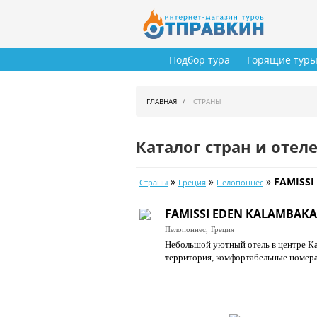
Подбор тура
Горящие тур
ГЛАВНАЯ
СТРАНЫ
Каталог стран и отел
»
»
»
FAMISSI
Страны
Греция
Пелопоннес
FAMISSI EDEN KALAMBAKA
Пелопоннес,
Греция
Небольшой уютный отель в центре Ка
территория, комфортабельные номера,