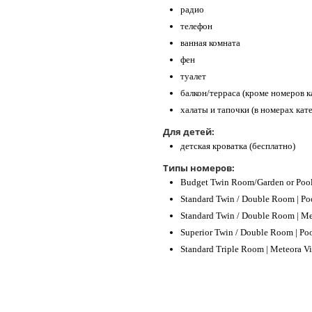
радио
телефон
ванная комната
фен
туалет
балкон/терраса (кроме номеров 
халаты и тапочки (в номерах кат
Для детей:
детская кроватка (бесплатно)
Типы номеров:
Budget Twin Room/Garden or Pool
Standard Twin / Double Room | Po
Standard Twin / Double Room | Me
Superior Twin / Double Room | Poo
Standard Triple Room | Meteora Vi