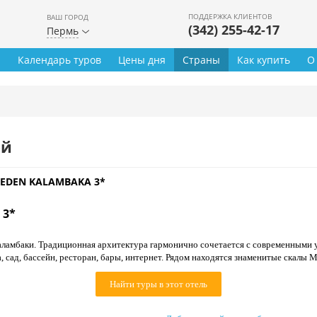
ПОДДЕРЖКА КЛИЕНТОВ
ВАШ ГОРОД
(342) 255-42-17
Пермь
ы
Календарь туров
Цены дня
Страны
Как купить
О
ей
 EDEN KALAMBAKA 3*
 3*
ламбаки. Традиционная архитектура гармонично сочетается с современными 
 сад, бассейн, ресторан, бары, интернет. Рядом находятся знаменитые скалы М
Найти туры в этот отель