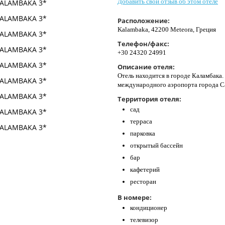
Добавить свой отзыв об этом отеле
Расположение:
Kalambaka, 42200 Meteora, Греция
Телефон/факс:
+30 24320 24991
Описание отеля:
Отель находится в городе Каламбака. 
международного аэропорта города С
Территория отеля:
сад
терраса
парковка
открытый бассейн
бар
кафетерий
ресторан
В номере:
кондиционер
телевизор