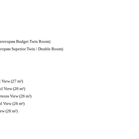
категории Budget Twin Room)
егории Superior Twin / Double Room)
 View (27 m²)
ol View (26 m²)
teora View (26 m²)
l View (26 m²)
ew (26 m²)