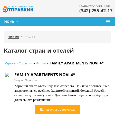
ПОДДЕРЖКА КЛИЕНТОВ
(342) 255-42-17
Пермь
Туры из Перми
ГЛАВНАЯ
СТРАНЫ
Подбор тура
Каталог стран и отелей
Горящие туры
»
»
»
FAMILY APARTMENTS NOVI 4*
Страны
Хорватия
Истрия
Календарь туров
FAMILY APARTMENTS NOVI 4*
Цены дня
Истрия,
Хорватия
Хороший апарт-отель недалеко от берега. Приятно обставленные
Страны
апартаменты со всей необходимой техникой, большой бассейн,
сервис на должном уровне. Для семейного отдыха, подойдет для
Как купить
длительного размещения.
О нас
Найти туры в этот отель