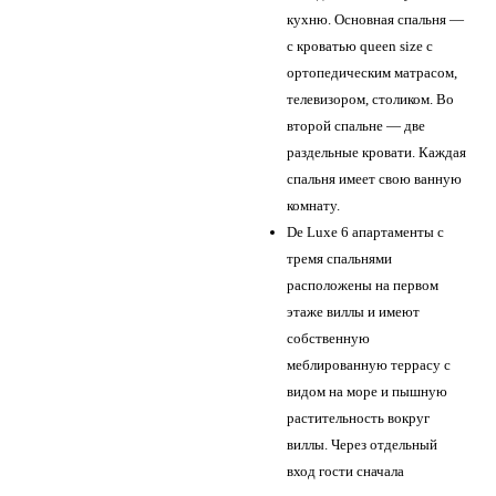
кухню. Основная спальня —
с кроватью queen size с
ортопедическим матрасом,
телевизором, столиком. Во
второй спальне — две
раздельные кровати. Каждая
спальня имеет свою ванную
комнату.
De Luxe 6 апартаменты с
тремя спальнями
расположены на первом
этаже виллы и имеют
собственную
меблированную террасу с
видом на море и пышную
растительность вокруг
виллы. Через отдельный
вход гости сначала