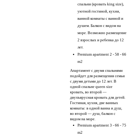
спальни (кровать king size),
уютной гостиной, кухни,
ванной комнаты с ванной и
душем. Балкон с видом на
море. Возможно размещение
2 взрослых и ребенка до 12
лет.
Premium apartment 2 - 58 - 66
m2
Апартамент с двумя спальнями
подойдет для размещения семьи
с двумя детьми до 12 лет. В
одной спальне queen size
кровать, во второй —
двухъярусная кровать для детей.
Гостиная, кухня, две ванных
комнаты: в одной ванна и душ,
во второй — душ, балкон с
видом на море.
Premium apartment 3 - 66 - 75
m2