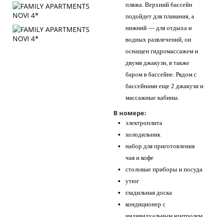
пляжа. Верхний бассейн
подойдет для плавания, а
нижний — для отдыха и
водных развлечений, он
оснащен гидромассажем и
двумя джакузи, в также
баром в бассейне. Рядом с
бассейнами еще 2 джакузи и
массажные кабины.
В номере:
электроплита
холодильник
набор для приготовления
чая и кофе
столовые приборы и посуда
утюг
гладильная доска
кондиционер с
индивидуальным контролем