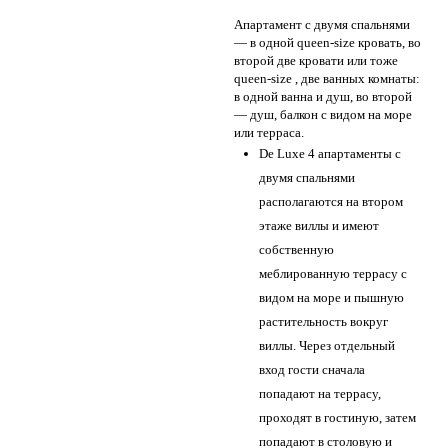
Апартамент с двумя спальнями
— в одной queen-size кровать, во
второй две кровати или тоже
queen-size , две ванных комнаты:
в одной ванна и душ, во второй
— душ, балкон с видом на море
или терраса.
De Luxe 4 апартаменты с
двумя спальнями
располагаются на втором
этаже виллы и имеют
собственную
меблированную террасу с
видом на море и пышную
растительность вокруг
виллы. Через отдельный
вход гости сначала
попадают на террасу,
проходят в гостиную, затем
попадают в столовую и