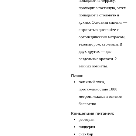
попадают на террасу,
проходят в гостиную, затем
попадают в столовую и
кухню. Основная спальня —
с кроватью queen size с
ортопедическим матрасом,
телевизором, столиком. В
двух других — две
раздельные кровати. 2
ванных комнаты.
Пляж:
галечный пляж,
протяженностью 1000
метров, лежаки и зонтики
бесплатно
Концепция питания:
ресторан
пиццерия
снэк бар