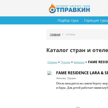
Подбор тура
Горящие тур
ГЛАВНАЯ
СТРАНЫ
Каталог стран и отел
»
»
»
FAME RESID
Страны
Турция
Анталья
FAME RESIDENCE LARA & S
Анталья,
Турция
Отель находится на самом берегу мор
и бары. Для детей работает мини-клу