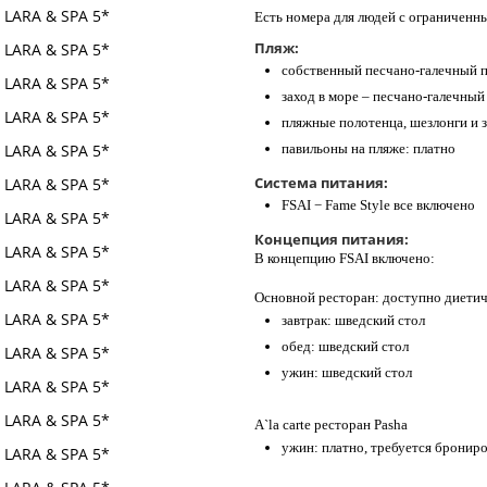
Есть номера для людей с ограниченн
Пляж:
собственный песчано-галечный п
заход в море – песчано-галечный
пляжные полотенца, шезлонги и 
павильоны на пляже: платно
Система питания:
FSAI − Fame Style все включено
Концепция питания:
В концепцию FSAI включено:
Основной ресторан: доступно диетич
завтрак: шведский стол
обед: шведский стол
ужин: шведский стол
A`la carte ресторан Pasha
ужин: платно, требуется бронир