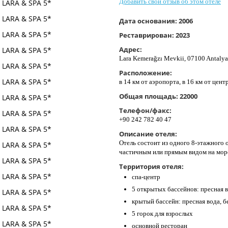
Добавить свой отзыв об этом отеле
Дата основания:
2006
Реставрирован:
2023
Адрес:
Lara Kemerağzı Mevkii, 07100 Antalya
Расположение:
в 14 км от аэропорта, в 16 км от центр
Общая площадь:
22000
Телефон/факс:
+90 242 782 40 47
Описание отеля:
Отель состоит из одного 8-этажного 
частичным или прямым видом на море
Территория отеля:
спа-центр
5 открытых бассейнов: пресная в
крытый бассейн: пресная вода, б
5 горок для взрослых
основной ресторан