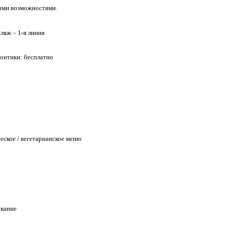
ыми возможностями.
ляж – 1-я линия
зонтики: бесплатно
еское / вегетарианское меню
ование