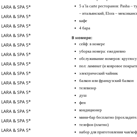
5 a`la carte ресторанов: Pasha – 
– итальянский, Elora – мексикан
кафе
4 бара
В номере:
сейф: в номере
уборка номера: ежедневно
обслуживание номеров: круглосу
пол: ламинат (и ковровое покрыт
электрический чайник
балкон или французский балкон
телевизор
душ
фен
кондиционер
мини-бар бесплатно (прохладите
телефон (платно)
набор для приготовления чая/коф