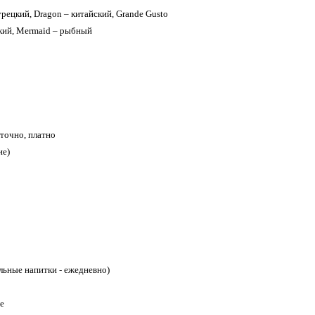
турецкий, Dragon – китайский, Grande Gusto
ский, Mermaid – рыбный
точно, платно
ие)
льные напитки - ежедневно)
е