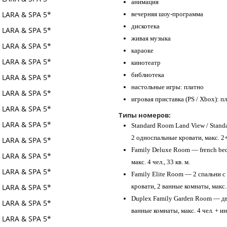
анимация
вечерняя шоу-программа
дискотека
живая музыка
караоке
кинотеатр
библиотека
настольные игры: платно
игровая приставка (PS / Xbox): п
Типы номеров:
Standard Room Land View / Stand
2 односпальные кровати, макс. 2+2
Family Deluxe Room — french bed
макс. 4 чел., 33 кв. м.
Family Elite Room — 2 спальни с
кровати, 2 ванные комнаты, макс. 4
Duplex Family Garden Room — дв
ванные комнаты, макс. 4 чел. + инф