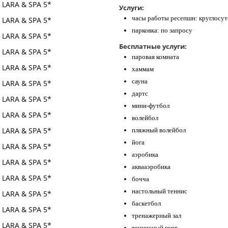
Услуги:
часы работы ресепшн: круглосу
парковка: по запросу
Бесплатные услуги:
паровая комната
хаммам
сауна
дартс
мини-футбол
волейбол
пляжный волейбол
йога
аэробика
аквааэробика
бочча
настольный теннис
баскетбол
тренажерный зал
теннисный корт