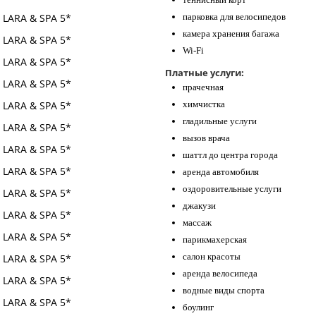
парковка для велосипедов
камера хранения багажа
Wi-Fi
Платные услуги:
прачечная
химчистка
гладильные услуги
вызов врача
шаттл до центра города
аренда автомобиля
оздоровительные услуги
джакузи
массаж
парикмахерская
салон красоты
аренда велосипеда
водные виды спорта
боулинг