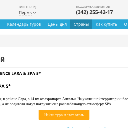
ПОДДЕРЖКА КЛИЕНТОВ
ВАШ ГОРОД
(342) 255-42-17
Пермь
ы
Календарь туров
Цены дня
Страны
Как купить
О
ей
ENCE LARA & SPA 5*
PA 5*
я, в районе Лара, в 14 км от аэропорта Антальи. На ухоженной территории: ба
б, а их родители могут погрузиться в расслабляющую атмосферу SPA.
Найти туры в этот отель