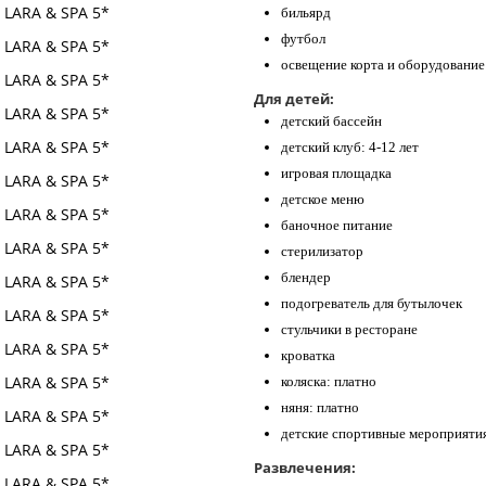
бильярд
футбол
освещение корта и оборудование
Для детей:
детский бассейн
детский клуб: 4-12 лет
игровая площадка
детское меню
баночное питание
стерилизатор
блендер
подогреватель для бутылочек
стульчики в ресторане
кроватка
коляска: платно
няня: платно
детские спортивные мероприяти
Развлечения: