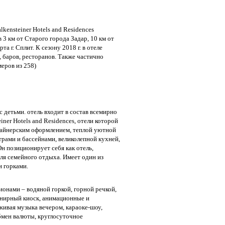
kensteiner Hotels and Residences
 3 км от Старого города Задар, 10 км от
та г. Сплит. К сезону 2018 г. в отеле
 баров, ресторанов. Также частично
еров из 258)
с детьми. отель входит в состав всемирно
iner Hotels and Residences, отели которой
зайнерским оформлением, теплой уютной
трами и бассейнами, великолепной кухней,
н позиционирует себя как отель,
ля семейного отдыха. Имеет один из
и горками.
ионами – водяной горкой, горной речкой,
венирный киоск, анимационные и
живая музыка вечером, караоке-шоу,
бмен валюты, круглосуточное