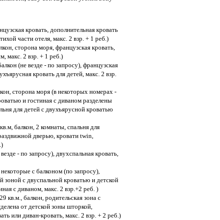
анцузская кровать, дополнительная кровать
хой части отеля, макс. 2 взр. + 1 реб.)
алкон, сторона моря, французская кровать,
 макс. 2 взр. + 1 реб.)
балкон (не везде - по запросу), французская
хъярусная кровать для детей, макс. 2 взр.
лкон, сторона моря (в некоторых номерах -
кроватью и гостиная с диваном разделены
льня для детей c двухъярусной кроватью
кв.м, балкон, 2 комнаты, спальня для
раздвижной дверью, кровати twin,
.)
е везде - по запросу), двухспальная кровать,
, некоторые с балконом (по запросу),
й зоной с двуспальной кроватью и детской
ая с диваном, макс. 2 взр.+2 реб. )
29 кв.м., балкон, родительская зона с
делена от детской зоны шторкой,
ть или диван-кровать, макс. 2 взр. + 2 реб.)