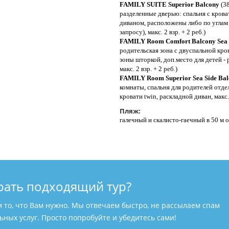
FAMILY SUITE Superior Balcony
(38
разделенные дверью: спальня с крова
диваном, расположены либо по углам 
запросу), макс. 2 взр. + 2 реб.)
FAMILY Room Comfort Balcony Sea 
родительская зона с двуспальной кро
зоны шторкой, доп.место для детей - 
макс. 2 взр. + 2 реб.)
FAMILY Room Superior Sea Side Ba
комнаты, спальня для родителей отде
кровати twin, раскладной диван, макс. 
Пляж:
галечный и скалисто-гаечный в 50 м от
рать подходящий тур?
м то, что Вам нужно. Мы отвечаем быстро, не рассылаем спам
ных услуг. Просто попробуйте и убедитесь сами!