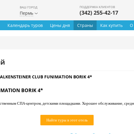
ПОДДЕРЖКА КЛИЕНТОВ
ВАШ ГОРОД
(342) 255-42-17
Пермь
ы
Календарь туров
Цены дня
Страны
Как купить
О
ей
FALKENSTEINER CLUB FUNIMATION BORIK 4*
IMATION BORIK 4*
ственным СПА-центром, детскими площадками. Хорошее обслуживание, средн
Найти туры в этот отель