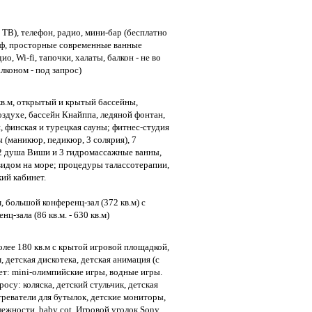
 ТВ), телефон, радио, мини-бар (бесплатно
ейф, просторные современные ванные
о, Wi-fi, тапочки, халаты, балкон - не во
лконом - под запрос)
кв.м, открытый и крытый бассейны,
здухе, бассейн Кнайппа, ледяной фонтан,
 финская и турецкая сауны; фитнес-студия
 (маникюр, педикюр, 3 солярия), 7
 2 душа Виши и 3 гидромассажные ванны,
 видом на море; процедуры талассотерапии,
ий кабинет.
 большой конференц-зал (372 кв.м) с
ц-зала (86 кв.м. - 630 кв.м)
лее 180 кв.м с крытой игровой площадкой,
 детская дискотека, детская анимация (с
 лет: mini-олимпийские игры, водные игры.
осу: коляска, детский стульчик, детская
реватели для бутылок, детские мониторы,
ежности, baby cot. Игровой уголок Sony