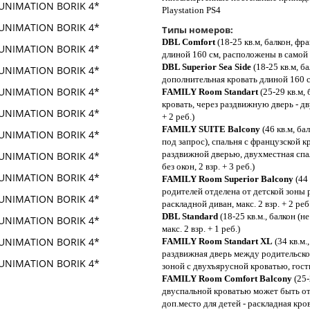
Playstation PS4
Типы номеров:
DBL Сomfort
(18-25 кв.м, балкон, фр
длиной 160 см, расположены в самой ти
DBL Superior Sea Side
(18-25 кв.м, б
дополнительная кровать длиной 160 см,
FAMILY Room Standart
(25-29 кв.м, 
кровать, через раздвижную дверь - дву
+ 2 реб.)
FAMILY SUITE Balcony
(46 кв.м, ба
под запрос), спальня с французской 
раздвижной дверью, двухместная спа
без окон, 2 взр. + 3 реб.)
FAMILY Room Superior Balcony
(44 
родителей отделена от детской зоны 
раскладной диван, макс. 2 взр. + 2 реб
DBL Standard
(18-25 кв.м., балкон (н
макс. 2 взр. + 1 реб.)
FAMILY Room Standart XL
(34 кв.м.
раздвижная дверь между родительско
зоной с двухъярусной кроватью, гостин
FAMILY Room Comfort Balcony
(25-
двуспальной кроватью может быть от
доп.место для детей - раскладная крова