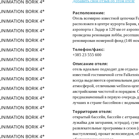
Добавить свой отзыв об этом отеле
Расположение:
Отель всемирно известной цепочки Fal
расположен в центре курорта Борик, в
аэропорта г. Задар и 120 км от аэропор
проведена реновация лобби, ресепшн,
реновирован номерной фонд (146 ном
Телефон/факс:
+385 23 555 600
Описание отеля:
отель идеально подходит для отдыха 
известной гостиничной сети Falkenste
всегда выделяются оригинальным ди
атмосферой, отличными wellness-цен
австрийскими чистотой и порядком. О
предназначенный в первую очередь д
лучших в стране бассейнов с водным
Территория отеля:
открытый бассейн, бассейн с аттракц
лужайка для загорания, эстрада), су
развлекательные программы в сезон (
выступления), прокат велосипедов, о