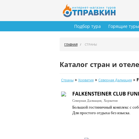
Подбор тура
Горящие тур
ГЛАВНАЯ
СТРАНЫ
Каталог стран и отел
»
»
»
Страны
Хорватия
Северная Далмация
FALKENSTEINER CLUB FUN
Северная Далмация,
Хорватия
Большой гостиничный комплекс с соб
Для простого отдыха без изыска.