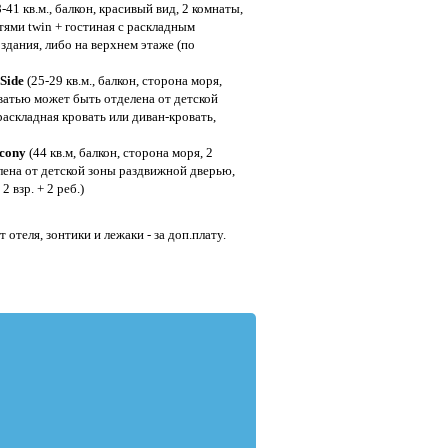
-41 кв.м., балкон, красивый вид, 2 комнаты,
тями twin + гостиная с раскладным
здания, либо на верхнем этаже (по
Side
(25-29 кв.м., балкон, сторона моря,
ватью может быть отделена от детской
раскладная кровать или диван-кровать,
lcony
(44 кв.м, балкон, сторона моря, 2
лена от детской зоны раздвижной дверью,
2 взр. + 2 реб.)
 отеля, зонтики и лежаки - за доп.плату.