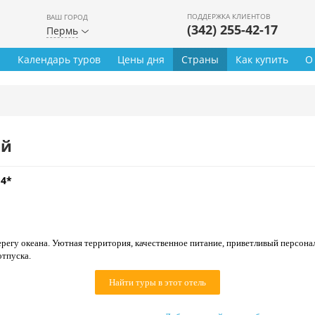
ПОДДЕРЖКА КЛИЕНТОВ
ВАШ ГОРОД
(342) 255-42-17
Пермь
ы
Календарь туров
Цены дня
Страны
Как купить
О
ей
 4*
регу океана. Уютная территория, качественное питание, приветливый персонал,
отпуска.
Найти туры в этот отель