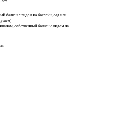
 лет
ный балкон с видом на бассейн, сад или
 душем)
 диваном, собственный балкон с видом на
ия