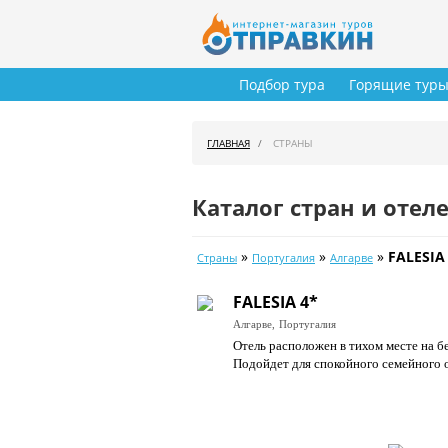
Подбор тура
Горящие тур
ГЛАВНАЯ
СТРАНЫ
Каталог стран и отел
»
»
»
FALESIA
Страны
Португалия
Алгарве
FALESIA 4*
Алгарве,
Португалия
Отель расположен в тихом месте на бе
Подойдет для спокойного семейного 