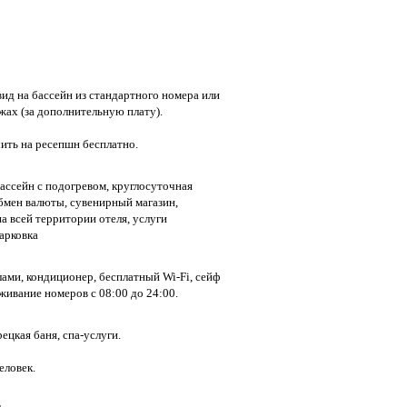
ид на бассейн из стандартного номера или
жах (за дополнительную плату).
ить на ресепшн бесплатно.
ассейн с подогревом, круглосуточная
обмен валюты, сувенирный магазин,
а всей территории отеля, услуги
арковка
ами, кондиционер, бесплатный Wi-Fi, сейф
живание номеров с 08:00 до 24:00.
ецкая баня, спа-услуги.
еловек.