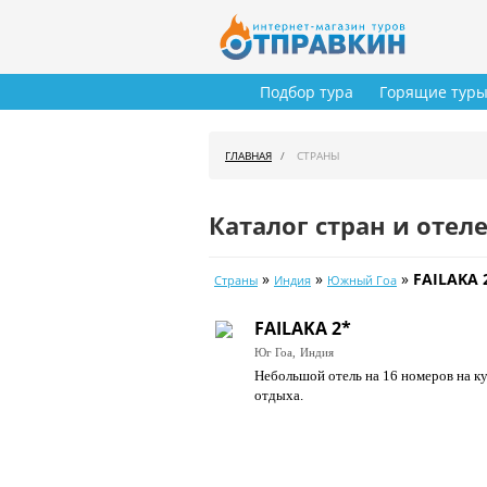
Подбор тура
Горящие тур
ГЛАВНАЯ
СТРАНЫ
Каталог стран и отел
»
»
»
FAILAKA 
Страны
Индия
Южный Гоа
FAILAKA 2*
Юг Гоа,
Индия
Небольшой отель на 16 номеров на ку
отдыха.