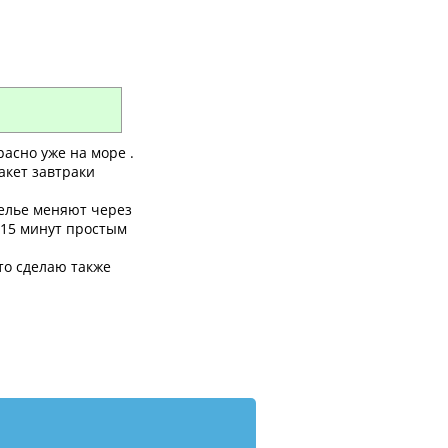
красно уже на море .
пакет завтраки
белье меняют через
, 15 минут простым
то сделаю также