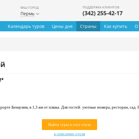
ПОДДЕРЖКА КЛИЕНТОВ
ВАШ ГОРОД
(342) 255-42-17
Пермь
ы
Календарь туров
Цены дня
Страны
Как купить
О
ей
2*
рорте Бенаулим, в 1,3 км от пляжа. Для гостей: уютные номера, ресторан, сад
Найти туры в этот отель
к описанию отеля