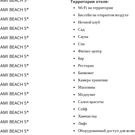
Территория отеля:
Wi-Fi на территории
Бассейн на открытом воздухе
Ночной клуб
Сад
Сауна
Спа
Фитнес-центр
Бар
Ресторан
Банкомат
Камера хранения
Магазины
Медпункт
Салон красоты
Сейф
Химчистка
Лифт
Оборудованный доступ для коля