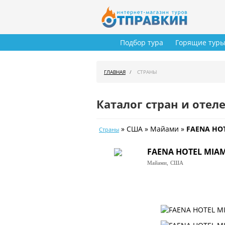
Подбор тура
Горящие тур
ГЛАВНАЯ
СТРАНЫ
Каталог стран и отел
» США » Майами »
FAENA HOT
Страны
FAENA HOTEL MIAM
Майами,
США