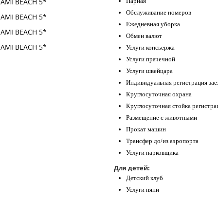
Парная
Обслуживание номеров
Ежедневная уборка
Обмен валют
Услуги консьержа
Услуги прачечной
Услуги швейцара
Индивидуальная регистрация зае
Круглосуточная охрана
Круглосуточная стойка регистра
Размещение с животными
Прокат машин
Трансфер до/из аэропорта
Услуги парковщика
Для детей:
Детский клуб
Услуги няни