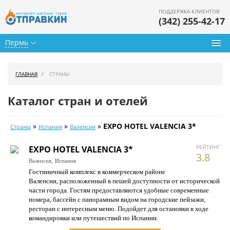
ПОДДЕРЖКА КЛИЕНТОВ
(342) 255-42-17
Пермь
Туры из Перми
ГЛАВНАЯ
СТРАНЫ
Подбор тура
Каталог стран и отелей
Горящие туры
»
»
»
EXPO HOTEL VALENCIA 3*
Страны
Испания
Валенсия
Календарь туров
РЕЙТИНГ
EXPO HOTEL VALENCIA 3*
Цены дня
3.8
Валенсия,
Испания
Гостиничный комплекс в коммерческом районе
Страны
Валенсии, расположенный в пешей доступности от исторической
части города. Гостям предоставляются удобные современные
Как купить
номера, бассейн с панорамным видом на городские пейзажи,
ресторан с интересным меню. Подойдет для остановки в ходе
О нас
командировки или путешествий по Испании.