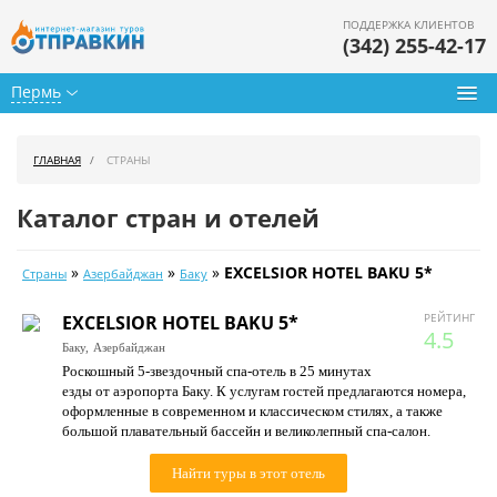
ПОДДЕРЖКА КЛИЕНТОВ
(342) 255-42-17
Пермь
Туры из Перми
ГЛАВНАЯ
СТРАНЫ
Подбор тура
Каталог стран и отелей
Горящие туры
»
»
»
EXCELSIOR HOTEL BAKU 5*
Страны
Азербайджан
Баку
Календарь туров
РЕЙТИНГ
EXCELSIOR HOTEL BAKU 5*
Цены дня
4.5
Баку,
Азербайджан
Роскошный 5-звездочный спа-отель в 25 минутах
Страны
езды от аэропорта Баку. К услугам гостей предлагаются номера,
оформленные в современном и классическом стилях, а также
Как купить
большой плавательный бассейн и великолепный спа-салон.
О нас
Найти туры в этот отель