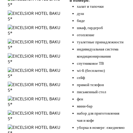
В номере:
халат и тапочки
душ
биде
шкаф, гардероб
отопление
туалетные принадлежности
индивидуальная система
кондиционирования
спутниковое ТВ
wi-fi (бесплатно)
сейф
прямой телефон
письменный стол
фен
мини-бар
набор для приготовления
чая и кофе
уборка в номере: ежедневно