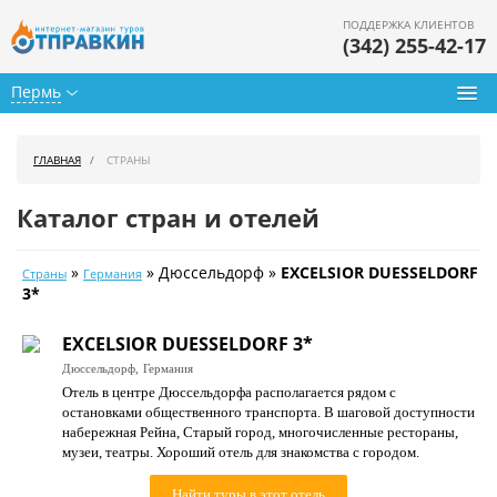
ПОДДЕРЖКА КЛИЕНТОВ
(342) 255-42-17
Пермь
Туры из Перми
ГЛАВНАЯ
СТРАНЫ
Подбор тура
Каталог стран и отелей
Горящие туры
»
» Дюссельдорф »
EXCELSIOR DUESSELDORF
Страны
Германия
Календарь туров
3*
Цены дня
EXCELSIOR DUESSELDORF 3*
Дюссельдорф,
Германия
Страны
Отель в центре Дюссельдорфа располагается рядом с
остановками общественного транспорта. В шаговой доступности
Как купить
набережная Рейна, Старый город, многочисленные рестораны,
музеи, театры. Хороший отель для знакомства с городом.
О нас
Найти туры в этот отель