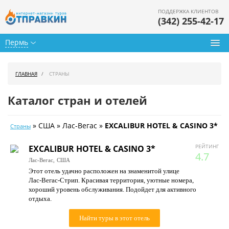
ПОДДЕРЖКА КЛИЕНТОВ
(342) 255-42-17
Пермь
Туры из Перми
ГЛАВНАЯ
СТРАНЫ
Подбор тура
Каталог стран и отелей
Горящие туры
» США » Лас-Вегас »
EXCALIBUR HOTEL & CASINO 3*
Страны
Календарь туров
РЕЙТИНГ
EXCALIBUR HOTEL & CASINO 3*
Цены дня
4.7
Лас-Вегас,
США
Этот отель удачно расположен на знаменитой улице
Страны
Лас-Вегас-Стрип. Красивая территория, уютные номера,
хороший уровень обслуживания. Подойдет для активного
Как купить
отдыха.
О нас
Найти туры в этот отель