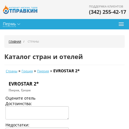
ПОДДЕРЖКА КЛИЕНТОВ
(342) 255-42-17
Пермь
Туры из Перми
ГЛАВНАЯ
СТРАНЫ
Подбор тура
Каталог стран и отелей
Горящие туры
»
»
»
EVROSTAR 2*
Страны
Греция
Пиерия
Календарь туров
EVROSTAR 2*
Цены дня
Пиерия,
Греция
Страны
Оцените отель
Достоинства:
Как купить
О нас
Недостатки: