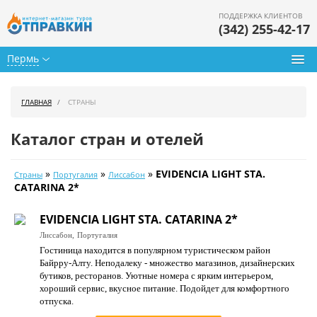
ПОДДЕРЖКА КЛИЕНТОВ
(342) 255-42-17
Пермь
Туры из Перми
ГЛАВНАЯ
СТРАНЫ
Подбор тура
Каталог стран и отелей
Горящие туры
»
»
»
EVIDENCIA LIGHT STA.
Страны
Португалия
Лиссабон
Календарь туров
CATARINA 2*
Цены дня
EVIDENCIA LIGHT STA. CATARINA 2*
Лиссабон,
Португалия
Страны
Гостиница находится в популярном туристическом район
Байрру-Алту. Неподалеку - множество магазинов, дизайнерских
Как купить
бутиков, ресторанов. Уютные номера с ярким интерьером,
хороший сервис, вкусное питание. Подойдет для комфортного
О нас
отпуска.