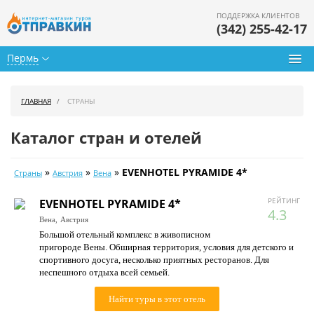
ПОДДЕРЖКА КЛИЕНТОВ
(342) 255-42-17
Пермь
Туры из Перми
ГЛАВНАЯ
СТРАНЫ
Подбор тура
Каталог стран и отелей
Горящие туры
»
»
»
EVENHOTEL PYRAMIDE 4*
Страны
Австрия
Вена
Календарь туров
РЕЙТИНГ
EVENHOTEL PYRAMIDE 4*
Цены дня
4.3
Вена,
Австрия
Большой отельный комплекс в живописном
Страны
пригороде Вены. Обширная территория, условия для детского и
спортивного досуга, несколько приятных ресторанов. Для
Как купить
неспешного отдыха всей семьей.
О нас
Найти туры в этот отель