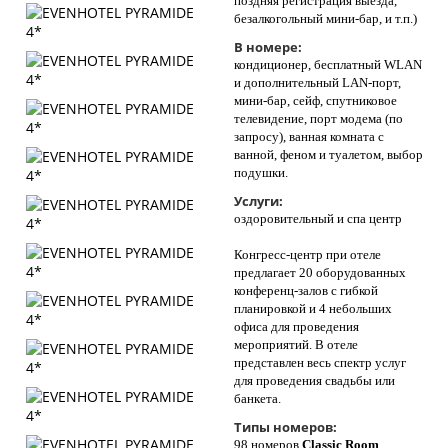
поздняя регистрация выезда,
безалкогольный мини-бар, и т.п.)
В номере:
кондиционер, бесплатный WLAN
и дополнительный LAN-порт,
мини-бар, сейф, спутниковое
телевидение, порт модема (по
запросу), ванная комната с
ванной, феном и туалетом, выбор
подушки.
Услуги:
оздоровительный и спа центр
Конгресс-центр при отеле
предлагает 20 оборудованных
конференц-залов с гибкой
планировкой и 4 небольших
офиса для проведения
мероприятий. В отеле
представлен весь спектр услуг
для проведения свадьбы или
банкета.
Типы номеров:
98 номеров
Classic Room